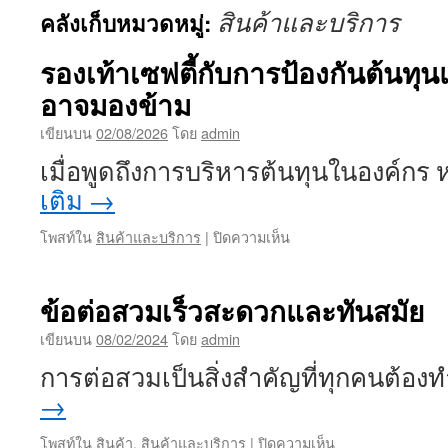
สินค้าและบริการ
คลังเก็บหมวดหมู่:
เนื้อหา
รองเท้าเซฟตี้กับการป้องกันต้นทุ
อาจมองข้าม
เขียนบน
02/08/2026
โดย
admin
เมื่อพูดถึงการบริหารต้นทุนในองค์ก
เติม
→
บน
โพสท์ใน
สินค้าและบริการ
|
ปิดความเห็น
รองเท้า
เซฟตี้
กับ
ข้อต่อสวมเร็วสะดวกและทันสมัย
การ
ป้องกัน
เขียนบน
08/02/2024
โดย
admin
ต้นทุน
การต่อสวมเป็นสิ่งสำคัญที่ทุกคนต้อง
แฝง
ที่
→
หลาย
องค์กร
บน
โพสท์ใน
สินค้า
,
สินค้าและบริการ
|
ปิดความเห็น