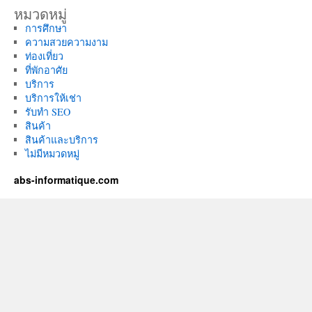
หมวดหมู่
การศึกษา
ความสวยความงาม
ท่องเที่ยว
ที่พักอาศัย
บริการ
บริการให้เช่า
รับทำ SEO
สินค้า
สินค้าและบริการ
ไม่มีหมวดหมู่
abs-informatique.com